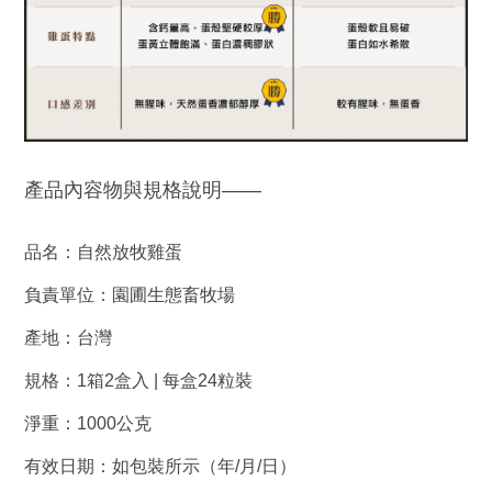
產品內容物與規格說明——
品名：自然放牧雞蛋
負責單位：
園圃生態畜牧場
產地：台灣
規格：
1
箱
2
盒入
|
每盒
24
粒裝
淨重：
1000
公克
有效日期：如包裝所示（年
/
月
/
日）