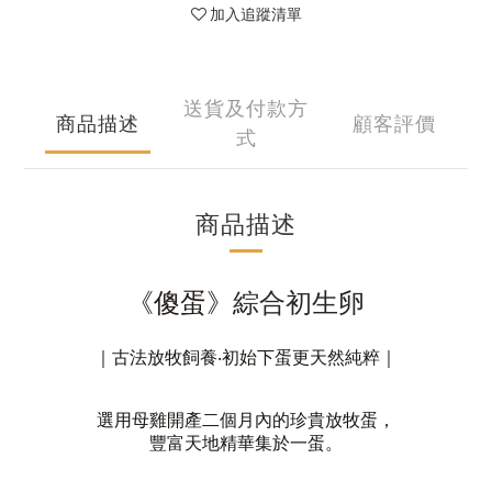
加入追蹤清單
送貨及付款方
商品描述
顧客評價
式
商品描述
《傻蛋》
綜合初生卵
｜
古法放牧飼養‧初始下蛋更天然純粹
｜
選用母雞開產二個月內的珍貴放牧蛋，
豐富天地精華集於一蛋。