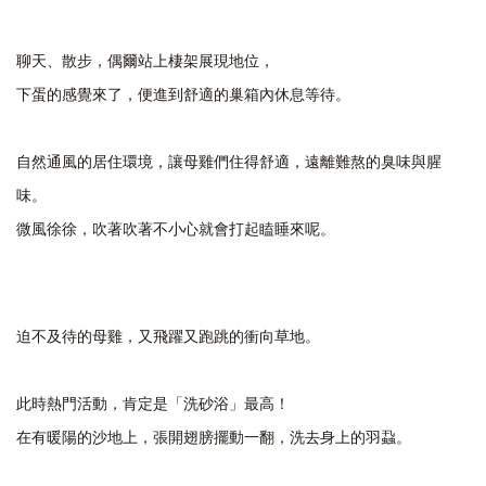
聊天、散步，偶爾站上棲架展現地位，
下蛋的感覺來了，便進到舒適的巢箱內休息等待。
自然通風的居住環境，讓母雞們住得舒適，遠離難熬的臭味與腥
味。
微風徐徐，吹著吹著不小心就會打起瞌睡來呢。
迫不及待的母雞，又飛躍又跑跳的衝向草地。
此時熱門活動，肯定是「洗砂浴」最高！
在有暖陽的沙地上，張開翅膀擺動一翻，洗去身上的羽蝨。