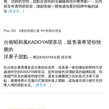
簡、沈靜的空間；甜點在透明的冷藏櫃裡排列整齊劃一，店內
甚至有透明烘焙室，讓顧客能一覽無遺地看到招牌年輪的誕
生
[看更多…]
Plan 001 #擁抱母雞計畫 #中秋聯名禮盒
台南昭和風KADOYA喫茶店，販售著希望你快
樂的
洋果子甜點
—
專訪KADOYA主廚 吳宗鴻
在台南永康周遭多是住家的街道旁，坐落著一家彷彿從昭和時代穿
越過時空的KADOYA喫茶店。從外頭綠色深淺錯落的磁磚貼面，到
推開門所見的圓弧吧檯空間，還有冷藏櫃裡少見的各式洋果子甜
點，層層堆疊出充滿日式風情的迷人體驗，成為連非假日都可見排
隊人潮的甜點名店。
[看更多…]