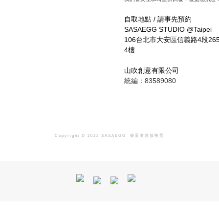
自取地點 / 請事先預約
SASAEGG STUDIO @Taipei
106台北市大安區信義路4段265
4樓
山吹創意有限公司
統編：83589080
Copyright © 2022 SASAEGG
傻蛋友善放牧蛋