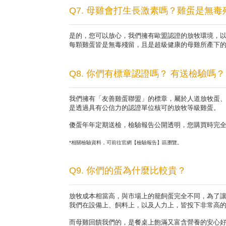
Q7. 母雞會打生長激素嗎？雞蛋是無毒
是的，您可以放心，我們擁有歐盟認證的放牧環境，
每顆雞蛋皆是無毒殘留，且是超級健康的母雞所產下的
Q8. 你們有標章認證嗎？ 有送檢驗嗎？
我們擁有「友善雞蛋聯盟」的標章，屬於人道放牧蛋
是透過具有公信力的認證單位核可的放牧等級雞蛋。
傻蛋年年定期送檢，檢驗報告公開透明，您購買時完
*相關檢驗資料，可前往官網【檢驗報告】區瀏覽。
Q9. 你們的蛋為什麼比較貴？
放牧成本相當高，與市場上的籠飼蛋完全不同，為了
我們在設備上、飼料上，以及人力上，皆投下非常高
而母雞回饋我們的，是餐桌上飽滿又富含營養的安心