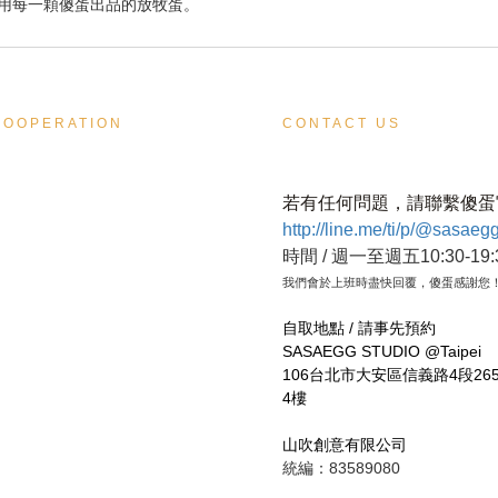
用每一顆傻蛋出品的放牧蛋。
COOPERATION
CONTACT US
若有任何問題，請聯繫傻蛋
http://line.me/ti/p/@sasaeg
時間 / 週一至週五10:30-19:
我們會於上班時盡快回覆，傻蛋感謝您
自取地點 / 請事先預約
SASAEGG STUDIO @Taipei
106台北市大安區信義路4段265
4樓
山吹創意有限公司
統編：83589080