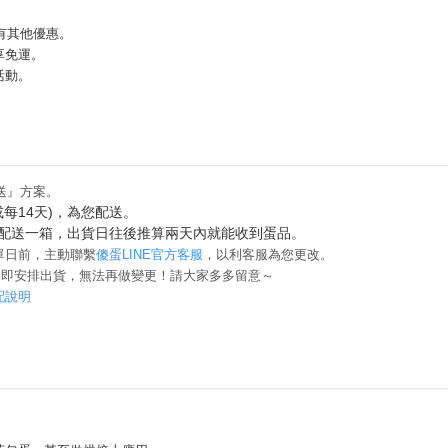
有其他優惠。
享免運。
活動。
送』方案。
每14天)，為您配送。
配送一箱，出貨日往後推算兩天內就能收到蛋品。
單日前，主動聯繫
傻蛋
LINE
官方客服
，以利客服為您更改。
，即安排出貨，無法再做變更！請大家多多留意～
配說明