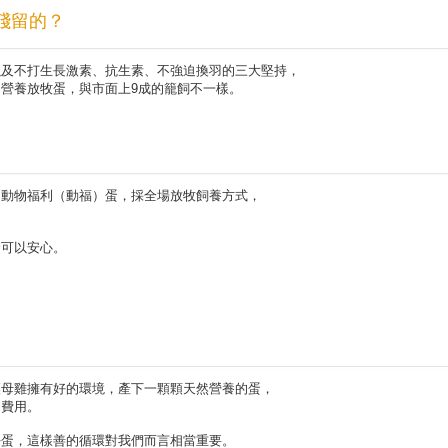
殘留的？
以及不打生長激素、抗生素、不強迫換羽的三大堅持，
營養放牧蛋，與市面上9成的籠飼不一樣。
、動物福利（動福）蛋，採全場放牧飼養方式，
全可以安心。
讓母雞擁有好的環境，產下一顆顆天然營養的蛋，
的費用。
好蛋，這樣善的循環對我們而言相當重要。