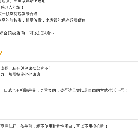
荷包蛋、甚至做烘焙上應用
口感無人能敵！
煎一顆當荷包蛋最合適
生產的放牧蛋，相當珍貴，水煮最能保存營養價值
綜合頂級蛋呦！可以試試看～
？
性成長、精神與健康狀態皆不佳
疫力、無需投藥健健康康
葉黃素，口感也有明顯差異，更重要的，傻蛋讓母雞以最自由的方式生活下蛋！
加亞麻仁籽、益生菌，絕不使用動物性蛋白，可以不用擔心呦！