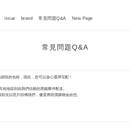
issue
brand
常見問題Q&A
New Page
常見問題Q&A
易損毀的
包材，因此，您可以放心選擇宅配！
，其他地區則由我們信賴的黑貓夥伴配送。
損狀況以照片回傳我們，傻蛋將賠償購物金給您。