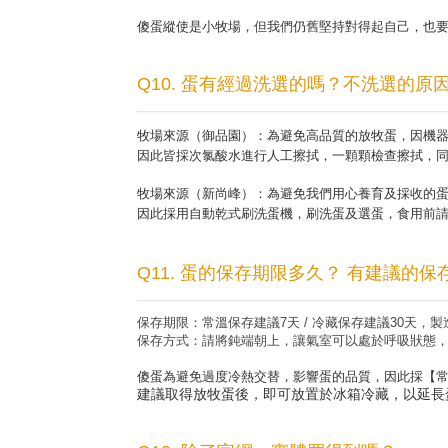
傻蛋縱使是小牧場，但我們仍舊堅持對得起自己，也
Q10. 蛋有經過洗選的嗎？不洗選的原
牧場來源（御品園）：為避免高品質的放牧蛋，因機
因此皆採次氯酸水進行人工擦拭，一顆顆檢查擦拭，
牧場來源（新尚峰）：為避免我們用心養育及採收的
因此採用自動乾式刷洗蛋機，刷洗蛋及選蛋，食用前
Q11. 蛋的保存期限多久？ 有建議的保
保存期限：常溫保存建議
7
天
/
冷藏保存建議
30
天，製
保存方式：請將鈍端朝上，讓氣室可以處於呼吸狀態
傻蛋為避免過度冷熱交替，影響蛋的品質，因此採【
建議取得放牧蛋後，即可放置於冰箱冷藏，以延長