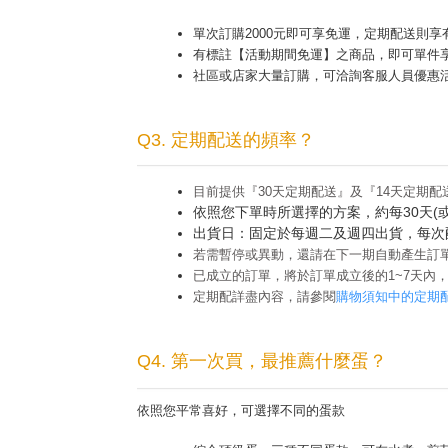
單次訂購2000元即可享免運，定期配送則享
有標註【活動期間免運】之商品，即可單件
社區或店家大量訂購，可洽詢客服人員優惠
Q3. 定期配送的頻率？
目前提供『
30
天定期配送』及『
14
天定期配
依照您下單時所選擇的方案，約每30天(或
出貨日：固定於每週二及週四出貨，每次
若需暫停或異動，還請在下一期自動產生訂
已成立的訂單，將於訂單成立後的1~7天內
定期配詳盡內容，請參閱
購物須知中的定期
Q4. 第一次買，最推薦什麼蛋？
依照您平常喜好，可選擇不同的蛋款