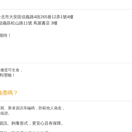
：台北市大安區信義路4段265巷12弄1號4樓
台北市信義區松山路11號 蔦屋書店 3樓
期待！
明傻蛋可生食，
料理呦！
油墨嗎？
日期、業者資訊等編碼，防範他人偽造，
心保證。
資訊、飼養形式，更安心且有保障。