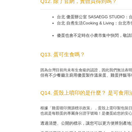
Q12. 除了官網，實體買得到嗎？
台北 傻蛋辦公室 SASAEGG STUDIO
台北 自煮生活Cooking & Living：
傻蛋也會不定時在小農市集中快閃，敬請
Q13. 蛋可生食嗎？
因為台灣目前尚未有生食級的認證，因此我們無法表
但有不少餐廳主廚用傻蛋製作溫泉蛋、雞蛋拌飯等
Q14. 蛋殼上噴印的是什麼？ 是可食用
根據「雞蛋噴印溯源標示政策」，蛋殼上需印製包裝
也就是每顆蛋的專屬身分證字號呦！是傻蛋給您的安
透過清楚、公開的標示，讓您可以更方便辨別產地