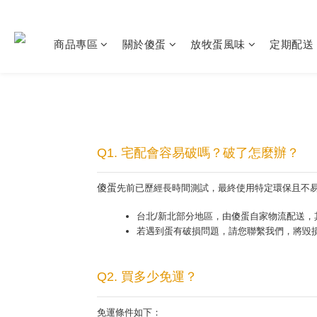
商品專區
關於傻蛋
放牧蛋風味
定期配送
Q1. 宅配會容易破嗎？破了怎麼辦？
傻蛋
先前已歷經長時間測試，最終使用特定環保且不
台北/新北部分地區，由傻蛋自家物流配送
若遇到蛋有破損問題，請您聯繫我們，將毀
Q2. 買多少免運？
免運條件如下：