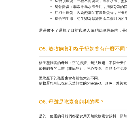
綜合頂級蛋：三種不同蛋款，可在水煮、煎
烏骨雞蛋：非常推薦水煮食用，清爽Q彈的
紅羽土雞蛋：因為飽滿又有濃郁蛋香，早餐
綜合初生卵：初生卵為母雞開產二個月內所
還是做不了選擇？目前官網人氣點閱率最高的，是
Q5. 放牧飼養和格子籠飼養有什麼不同
格子籠飼養的母雞：空間擁擠、無法展翅、不符合天
放牧飼養的母雞（非籠飼）：開心奔跑、自體產生免
因此產下的雞蛋也會有相當大的不同。
放牧蛋您可以吃到天然無毒的omega-3、DHA、
Q6. 母雞是吃素食飼料的嗎？
是的，傻蛋的母雞們都是食用天然穀物素食飼料，添