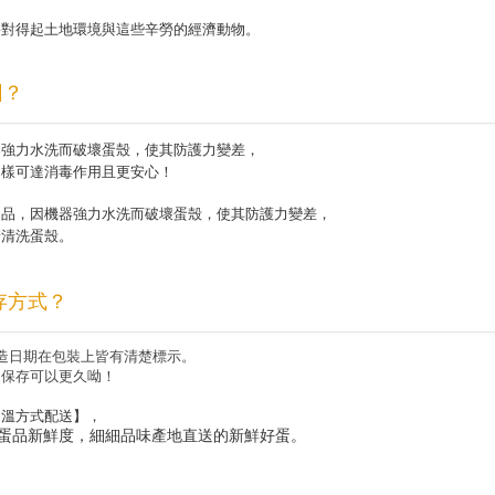
要對得起土地環境與這些辛勞的經濟動物。
因？
器強力水洗而破壞蛋殼，使其防護力變差，
同樣可達消毒作用且更安心！
蛋品，因機器強力水洗而破壞蛋殼，使其防護力變差，
請清洗蛋殼。
存方式？
造日期在包裝上皆有清楚標示。
，保存可以更久呦！
常溫方式配送】，
蛋品新鮮度，細細品味產地直送的新鮮好蛋。