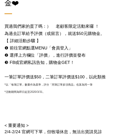
金❤️
買過我們家的蛋了嗎：） 老顧客限定活動來囉
！
為過去訂單給予評價（或留言），就送$50元購物金。
【 詳細活動步驟 】
❶ 前往官網點選MENU「會員登入」
❷ 選擇上方欄位「評價」，進行評價並發布
❸ FB或官網私訊告知，購物金GET！
一筆訂單評價送$50，二筆訂單評價送$100，以此類推
*
以「每筆訂單」數量作為基準，評分「同筆訂單多項商品」也算為同一筆
*
活動期間為即日起至2020/3/31。
< 重要通知 >
2/4-2/24 官網可下單，但牧場休息，無法出貨請見諒