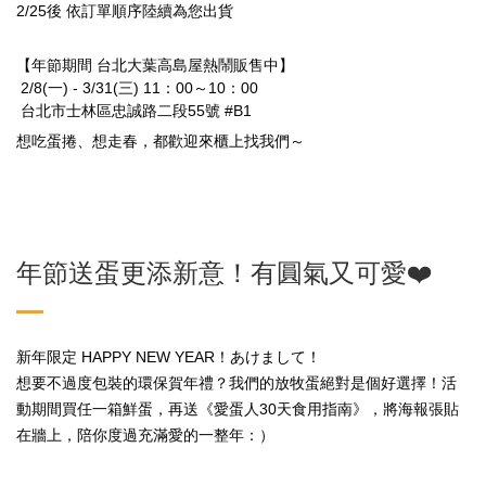
2/25後 依訂單順序陸續為您出貨
​
【
年節期間 台北大葉高島屋熱鬧販售中
】
2/8(一) - 3/31(三) 11：00～10：00
台北市士林區忠誠路二段55號
#B1
想吃蛋捲、想走春，都歡迎來櫃上找我們～
年節送蛋更添新意！有圓氣又可愛❤️
新年限定 HAPPY NEW YEAR！
あけまして！
想要不過度包裝的環保賀年禮？我們的放牧蛋絕對是個好選擇！活
動期間買任一箱鮮蛋，
再送《愛蛋人30天食用指南》，將海報張貼
在牆上，陪你度過充滿愛的一整年：）