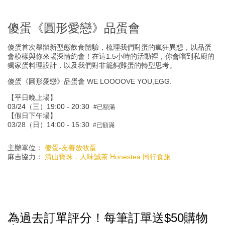
傻蛋《圓形愛戀》品蛋會
傻蛋首次舉辦新型態飲食體驗，梳理我們對蛋的瘋狂異想，以品蛋
會模樣與你來場深情約會！在這
1.5
小時的活動裡，你會嚐到私廚的
獨家蛋料理設計，以及我們對非籠飼雞蛋的轉型思考。
傻蛋《圓形愛戀》品蛋會
WE LOOOOVE YOU
,
EGG.
【平日晚上場】
03/24
（三）
19:00 - 20:30
#已額滿
【假日下午場】
03/28
（日）
14:00 - 15:30
#已額滿
主辦單位：
傻蛋
-
友善放牧蛋
麻吉協力：
清山寶珠．人味誠茶
Honestea
同行食旅
為過去訂單評分！每筆訂單送$50購物