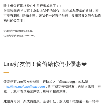
呼！傻蛋官網終於在七月孵出成果了：）
很高興能遇見大家！為獻上我們的誠心，現在成為傻蛋的會員，即
可享有$50元購物金呦。讓我們一起善待母雞，食用營養又符合動物
福利的傻蛋吧！
*此優惠每一會員僅限使用乙次。
*活動期間為即日起至2021/05/31。
Line好友們！偷偷給你們小優惠❤️
傻蛋也有Line官方帳號囉！趕快加入『@sasaegg』或點擊
http://line.me/ti/p/@sasaegg
，即可成功變成好友，再輸入訊息「推
薦」，就可看見秘密序號，獲得折扣優惠噢。
此優惠可與「新成員優惠」合併折抵，趁現在！把傻蛋一箱一箱帶