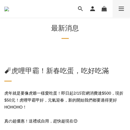
最新消息
🧨虎哩甲霸！新春吃蛋，吃好吃滿
虎年就是要像虎爺一樣愛吃蛋！即日起2/15官網消費達$500，現折
$50元！虎哩甲霸甲好，元氣迎春，新的開始我們都要過得更好
HOHOHO！
真の超優惠！送禮或自用，趕快趁現在😊