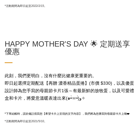
*
活動期間為即日起至2022/2/15。
HAPPY MOTHER'S DAY 🌟 定期送享
優惠
此刻，我們更明白，沒有什麼比健康更重要的。
即日起選擇定期配送【再贈 濃香精品蛋捲】(市價 $330)，以及傻蛋
設計師為您手寫的母親節卡片1張～有最新鮮的放牧蛋，以及可愛禮
盒和卡片，
將愛意溫暖表達出來(๑•̀ㅂ•́)و✧
*下單結帳時，請於備註填寫您【希望卡片上呈現的文字內容】，我們將為您謄寫到母親節卡片上呦❤️
*
活動期間為即日起至2021/5/10。