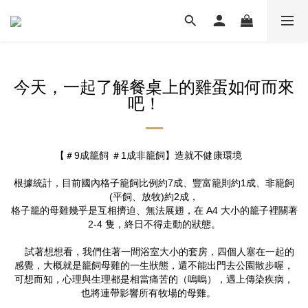
今天，一起了解餐桌上的雞蛋如何而來
吧！ ​
【
＃9成籠飼
＃1成非籠飼
】造就不健康環境 ​
根據統計，目前國內格子籠飼比例約7成、豐富籠則約1成、非籠飼
(平飼、放牧)約2成，
格子籠的母雞幾乎是互相擠迫、無法展翅，在 A4 大小的籠子裡關著
2-4 隻，終日不得走動的狀態。​
試著想想看，我們住著一間浴室大小的套房，四個人塞在一起的
感覺，大概就是籠飼母雞的一生狀態，還不能出門去公園散步喔，
可想而知，心理與生理都是相當痛苦的（嗚嗚），遇上傳染疾病，
也將連帶影響所有牧場的母雞。 ​