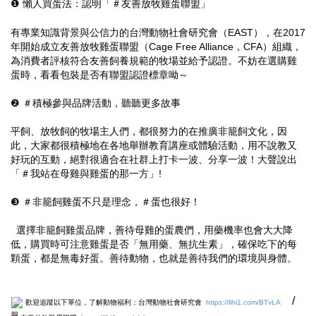
❶
懶人買蛋法：認明「
＃友善放牧雞蛋聯盟
」
有專業知識背景與公信力的台灣動物社會研究會（EAST），在2017
年開始成立友善放牧雞蛋聯盟（Cage Free Alliance，CFA）組織，
為消費者評核符合友善飼養規範的牧場並給予認證。不妨在選購雞
蛋時，看看包裝是否有聯盟認證標章呦～ ​
❷
＃積極參與品牌活動
，聽聽更多故事 ​
平飼、放牧飼的牧場主人們，都很努力的在推廣非籠飼文化，因
此，大家都很積極地在各地舉辦教育講座或體驗活動，用不說教又
好玩的互動，絕對很適合在社群上打卡一波、分享一波！大聲說出
「
＃我站在母雞與雞蛋的那一方
」​!
​
❸
＃非籠飼雞蛋不只是理念
，
＃蛋也很好
！​
選擇非籠飼雞蛋品牌，善待母雞的蛋農們，用藥機率也會大大降
低，購買時可注意雞蛋是否「無用藥、無抗生素」，確保吃下的每
顆蛋，都是無毒好蛋。善待動物，也就是善待我們的環境與身體。
​
/
歡迎追蹤以下單位，了解動物福利：
台灣動物社會研究會​
https://lihi1.com/BTvLA​