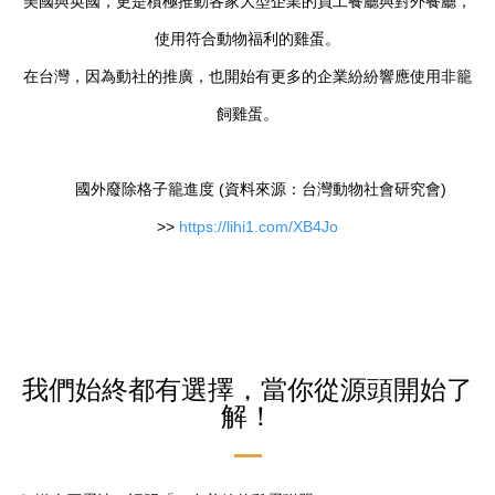
美國與英國，更是積極推動各家大型企業的員工餐廳與對外餐廳，
使用符合動物福利的雞蛋。
在台灣，因為動社的推廣，也開始有更多的企業紛紛響應使用非籠
飼雞蛋。​
國外廢除格子籠進度 (資料來源：
台灣動物社會研究會
)
>>
https://lihi1.com/XB4Jo​
我們始終都有選擇
，當你從源頭開始了
解！