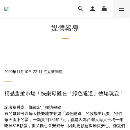
媒體報導
2020年11月10日 22:11 三立新聞網
精品蛋搶市場！快樂母雞在「綠色隧道」牧場玩耍！
記者華舜嘉、鄭偉宏／採訪報導
有的母雞可以每天快樂地在有如「綠色隧道」的牧場中玩耍，牠們
每天產下的蛋，一顆賣到15到17元，都是因為台灣人每人平均一年
吃掉315顆蛋，但又擔心食安威脅，因此更願意掏錢買安心。雞隻們