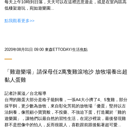
每天上午10時到日落，天天可以在這裡恣意遊走，或是在室內區高
低棲架遊玩，宛如遊樂園...
點我觀看更多>>
2020年08月01日 09:00 東森ETTODAY/生活焦點
「雞遊樂場」請保母任2萬隻雞滾地沙 放牧場養出超
黏人蛋雞
記者許展溢／台北報導
台灣的雞蛋大部分是格子籠飼養，一張A4大小擠了4、5隻雞，部分
採平飼，更少數為放牧，來自彰化芳苑的放牧場「傻蛋」堅持以古
法飼養，像照顧小寶寶般，不投藥、不強迫下蛋，打造屬於「雞的
遊樂園」，讓牠們以最自然的習性生活，在泥沙裡滾，最後發現雞
群不是想像中的怕人，反而很親人，喜歡跟前跟後黏著超可愛...