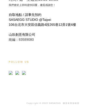
我們會於上班時盡快回覆，傻蛋感謝您！
自取地點 / 請事先預約
SASAEGG STUDIO @Taipei
106台北市大安區信義路4段265巷12弄1號4樓
山吹創意有限公司
統編：83589080
FOLLOW US
Copyright © 2022 SASAEGG
傻蛋友善放牧蛋