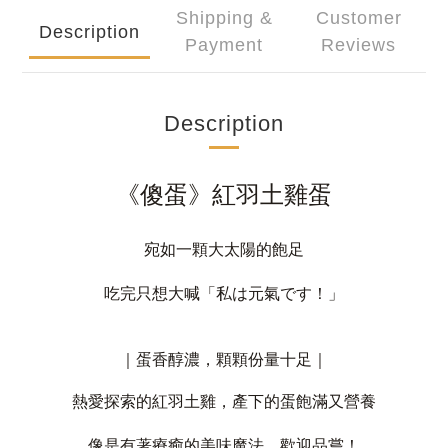
Shipping &
Customer
Description
Payment
Reviews
Description
《傻蛋》
紅羽土雞蛋
宛如一顆大太陽的飽足
吃完只想大喊「私は元氣です！」
｜
蛋香醇濃，顆顆份量十足
｜
熱愛探索的紅羽土雞，產下的蛋飽滿又營養
像是有著療癒的美味魔法，歡迎品嘗！