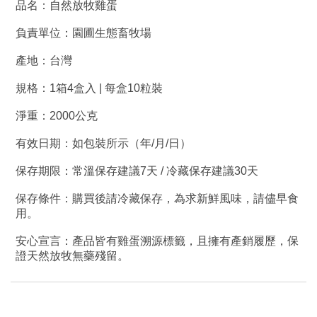
品名：自然放牧雞蛋
負責單位：
園圃生態畜牧場
產地：台灣
規格：
1
箱
4
盒入
|
每盒
10
粒裝
淨重：20
00
公克
有效日期：如包裝所示（年
/
月
/
日）
保存期限：常溫保存建議
7
天
/
冷藏保存建議
30
天
保存條件：購買後請冷藏保存，為求新鮮風味，請儘早食
用。
安心宣言：產品皆有雞蛋溯源標籤，且擁有產銷履歷，保
證天然放牧無藥殘留。