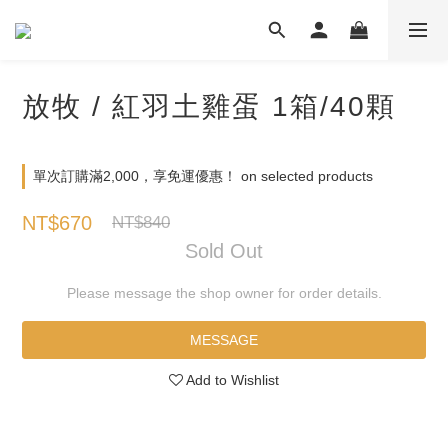
放牧 / 紅羽土雞蛋 1箱/40顆
單次訂購滿2,000，享免運優惠！ on selected products
NT$670
NT$840
Sold Out
Please message the shop owner for order details.
MESSAGE
Add to Wishlist